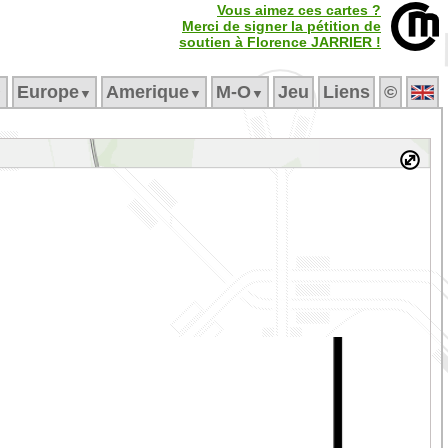
Vous aimez ces cartes ?
Merci de signer la pétition de
soutien à Florence JARRIER !
Europe
Amerique
M‑O
Jeu
Liens
©
▼
▼
▼
▼