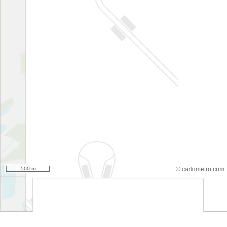
500 m
© cartometro.com
srfsdf