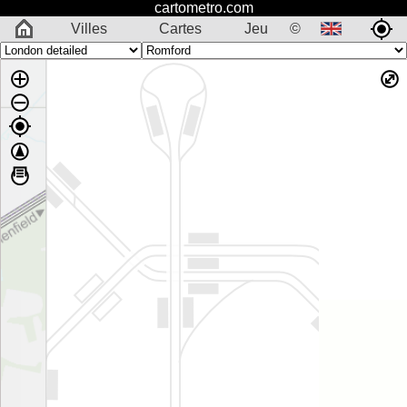
cartometro.com
Villes
Cartes
Jeu
©