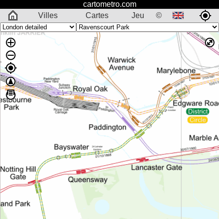
cartometro.com
Villes
Cartes
Jeu
©