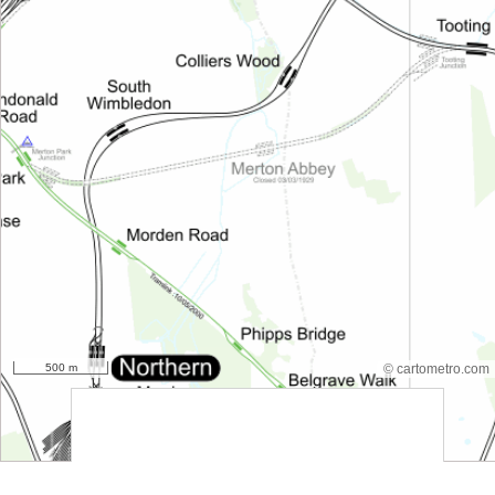
500 m
© cartometro.com
srfsdf