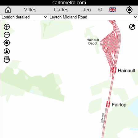
cartometro.com
Villes
Cartes
Jeu
©