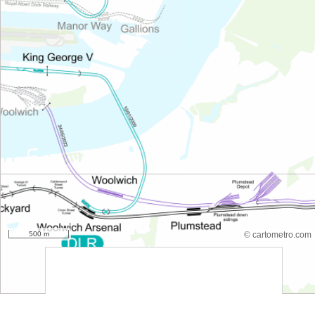
500 m
© cartometro.com
srfsdf