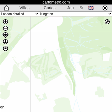
cartometro.com
Villes
Cartes
Jeu
©