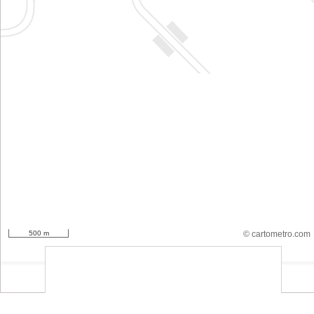
500 m
© cartometro.com
srfsdf