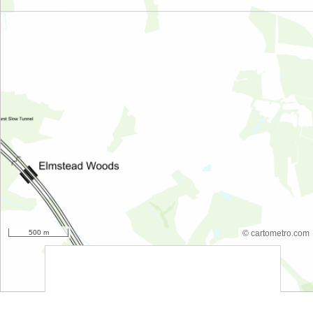
500 m
© cartometro.com
srfsdf