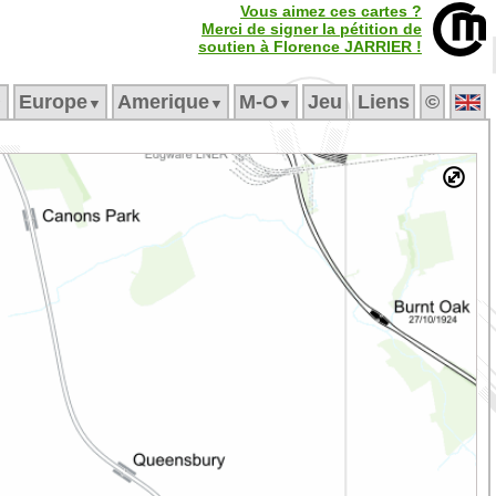
Vous aimez ces cartes ?
Merci de signer la pétition de
soutien à Florence JARRIER !
Europe
Amerique
M‑O
Jeu
Liens
©
▼
▼
▼
▼