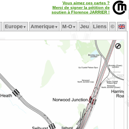
Vous aimez ces cartes ?
Merci de signer la pétition de
soutien à Florence JARRIER !
Europe
Amerique
M‑O
Jeu
Liens
©
▼
▼
▼
▼