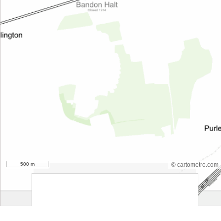
500 m
© cartometro.com
srfsdf