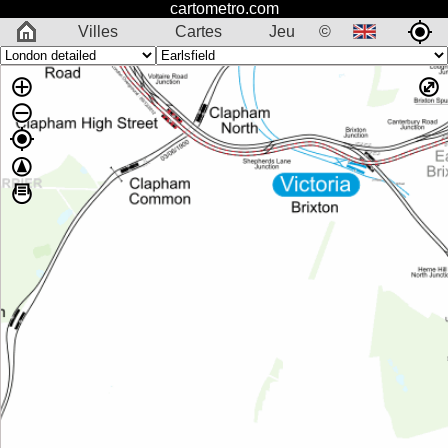
cartometro.com
Villes
Cartes
Jeu
©