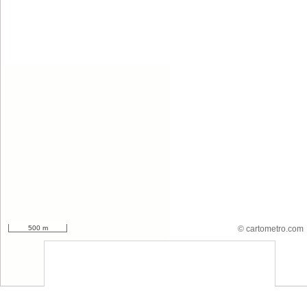
500 m
© cartometro.com
srfsdf