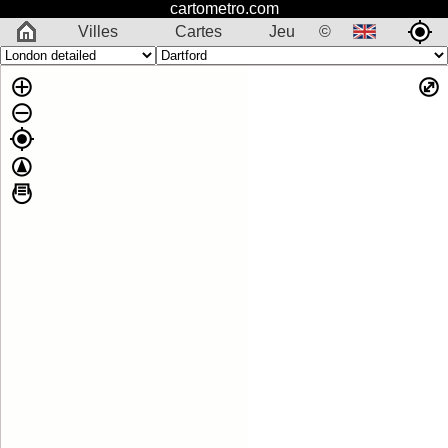
cartometro.com
Villes
Cartes
Jeu
©