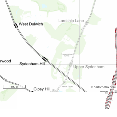
500 m
© cartometro.com
srfsdf