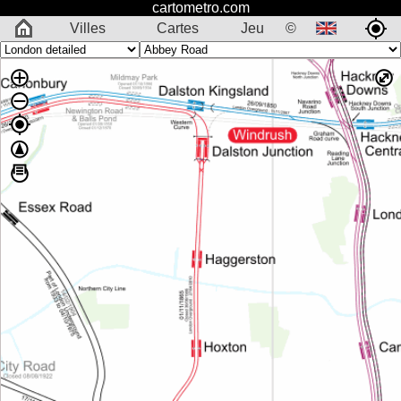
cartometro.com
Villes
Cartes
Jeu
©