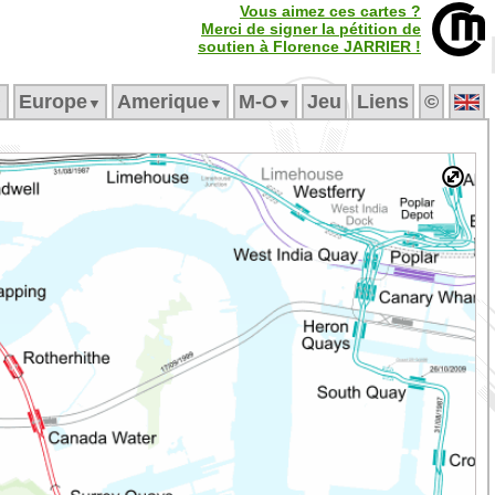
Vous aimez ces cartes ?
Merci de signer la pétition de
soutien à Florence JARRIER !
Europe
Amerique
M‑O
Jeu
Liens
©
▼
▼
▼
▼