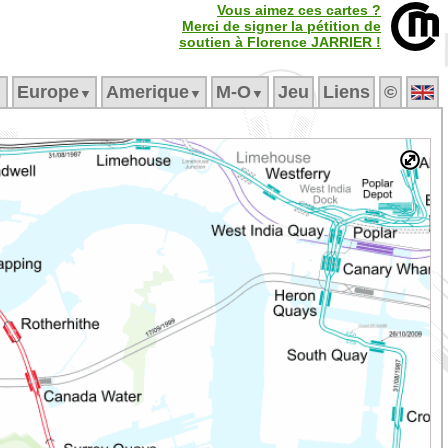
Vous aimez ces cartes ?
Merci de signer la pétition de
soutien à Florence JARRIER !
Europe
Amerique
M‑O
Jeu
Liens
©
▼
▼
▼
▼