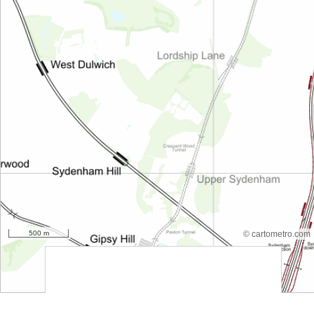
500 m
© cartometro.com
srfsdf