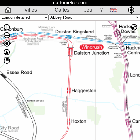
cartometro.com
Villes
Cartes
Jeu
©