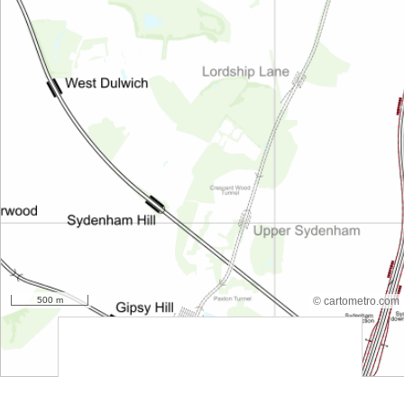
500 m
© cartometro.com
srfsdf