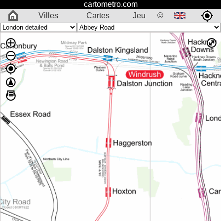
cartometro.com
Villes
Cartes
Jeu
©