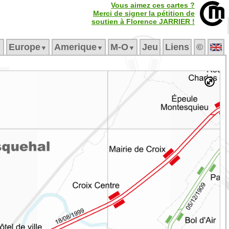
Vous aimez ces cartes ?
Merci de signer la pétition de
soutien à Florence JARRIER !
Europe
Amerique
M‑O
Jeu
Liens
©
▼
▼
▼
▼