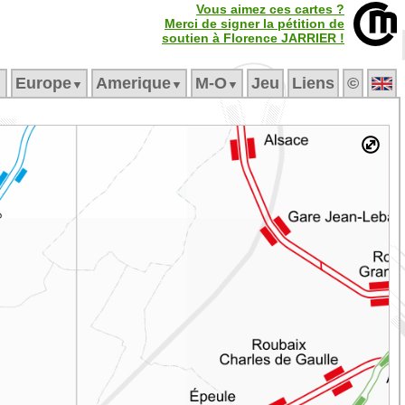
Vous aimez ces cartes ?
Merci de signer la pétition de
soutien à Florence JARRIER !
Europe
Amerique
M‑O
Jeu
Liens
©
▼
▼
▼
▼