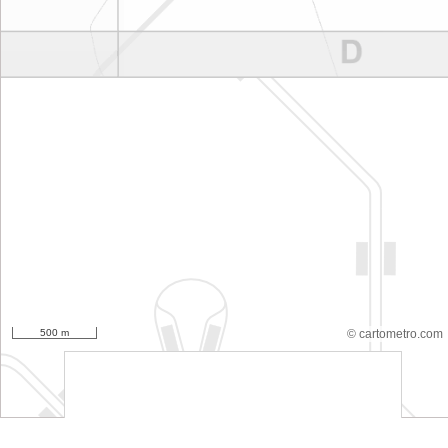
500 m
© cartometro.com
srfsdf