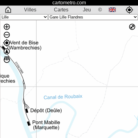
cartometro.com
Villes
Cartes
Jeu
©