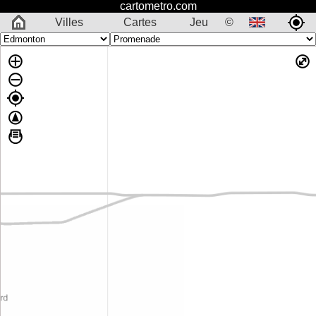
cartometro.com
Villes
Cartes
Jeu
©