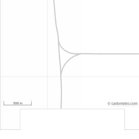
500 m
© cartometro.com
srfsdf