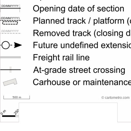
500 m
© cartometro.com
srfsdf