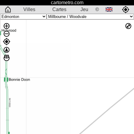
cartometro.com
Villes
Cartes
Jeu
©