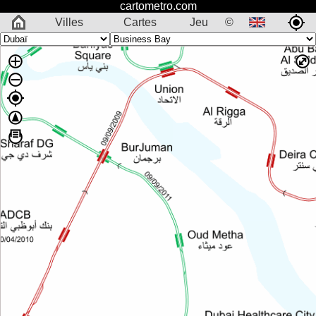
cartometro.com
Villes
Cartes
Jeu
©