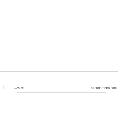
1000 m
© cartometro.com
srfsdf