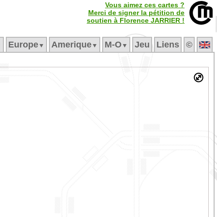
Vous aimez ces cartes ?
Merci de signer la pétition de
soutien à Florence JARRIER !
Europe
Amerique
M‑O
Jeu
Liens
©
▼
▼
▼
▼