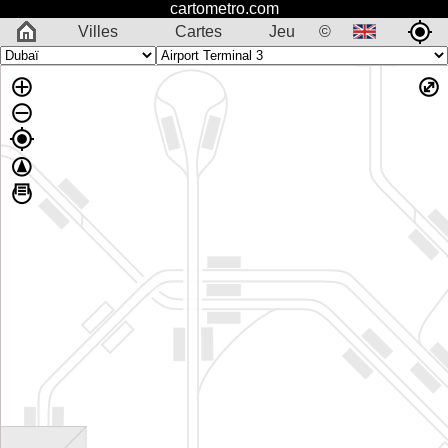
cartometro.com
Villes
Cartes
Jeu
©