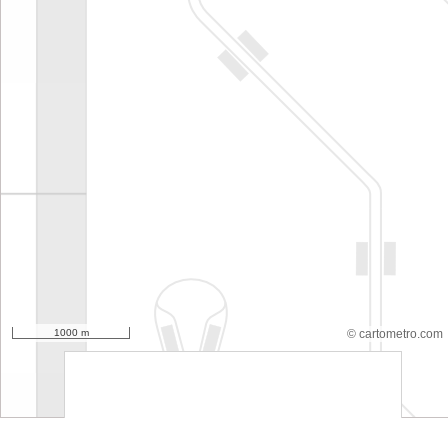
1000 m
© cartometro.com
srfsdf