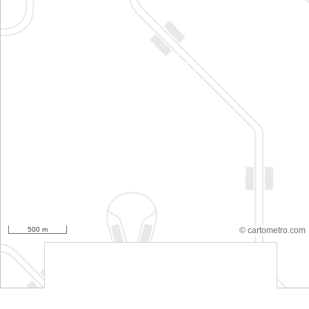
500 m
© cartometro.com
srfsdf