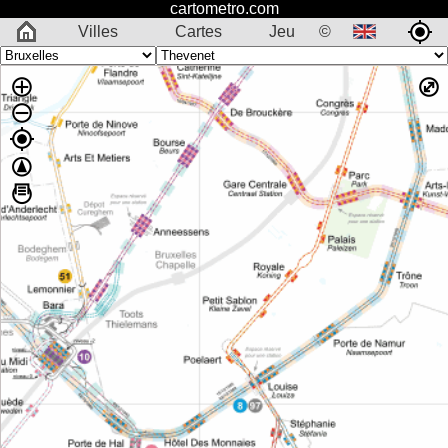
cartometro.com
Villes
Cartes
Jeu
©