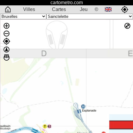
cartometro.com
Villes
Cartes
Jeu
©