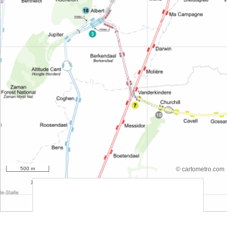
500 m
© cartometro.com
srfsdf