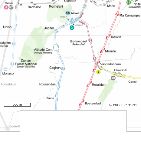
500 m
© cartometro.com
srfsdf