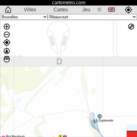
cartometro.com
Villes
Cartes
Jeu
©