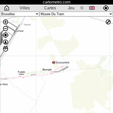
cartometro.com
Villes
Cartes
Jeu
©