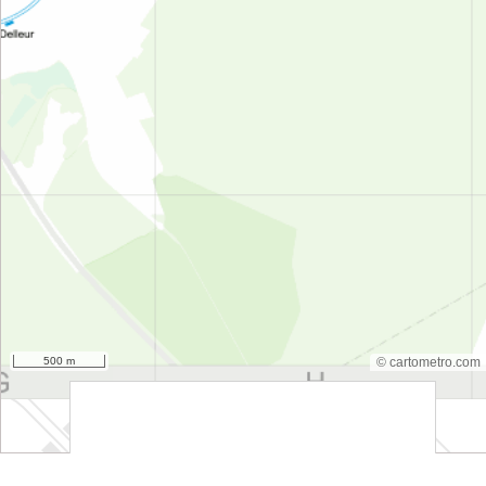
500 m
© cartometro.com
srfsdf