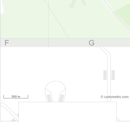
500 m
© cartometro.com
srfsdf