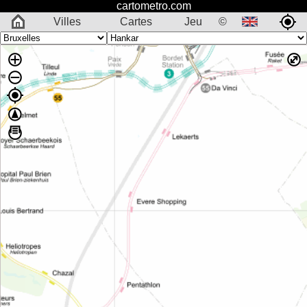
cartometro.com
Villes
Cartes
Jeu
©