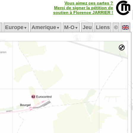
Vous aimez ces cartes ?
Merci de signer la pétition de
soutien à Florence JARRIER !
Europe
Amerique
M‑O
Jeu
Liens
©
▼
▼
▼
▼