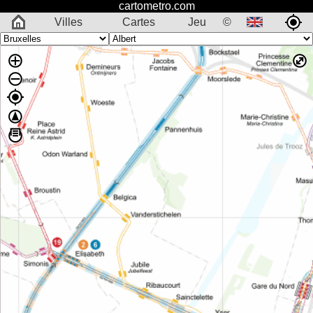
cartometro.com
Villes
Cartes
Jeu
©