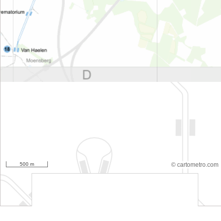
500 m
© cartometro.com
srfsdf