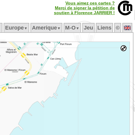
Vous aimez ces cartes ?
Merci de signer la pétition de
soutien à Florence JARRIER !
Europe
Amerique
M‑O
Jeu
Liens
©
▼
▼
▼
▼