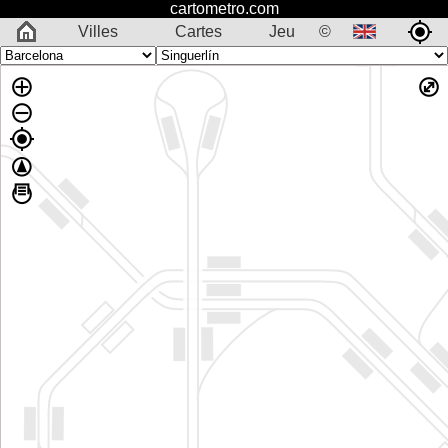
cartometro.com
Villes
Cartes
Jeu
©