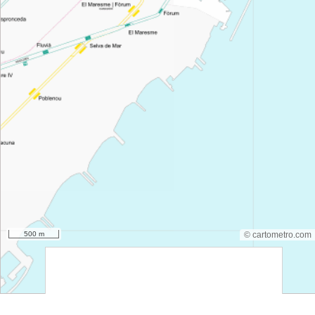
500 m
© cartometro.com
srfsdf