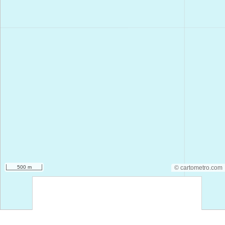
500 m
© cartometro.com
srfsdf