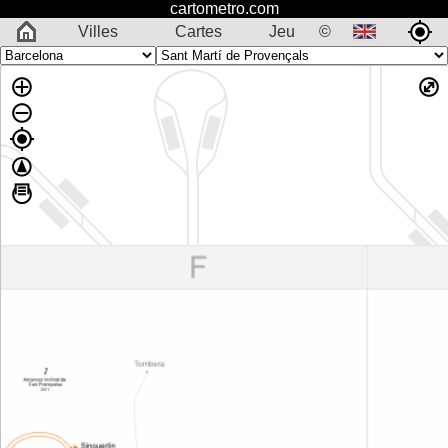
cartometro.com
Villes
Cartes
Jeu
©