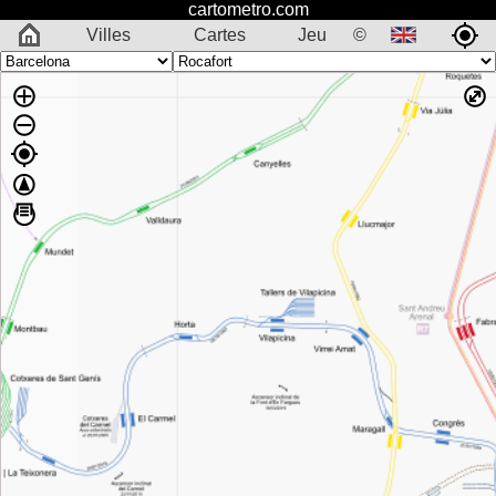
cartometro.com
Villes
Cartes
Jeu
©