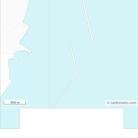
500 m
© cartometro.com
srfsdf