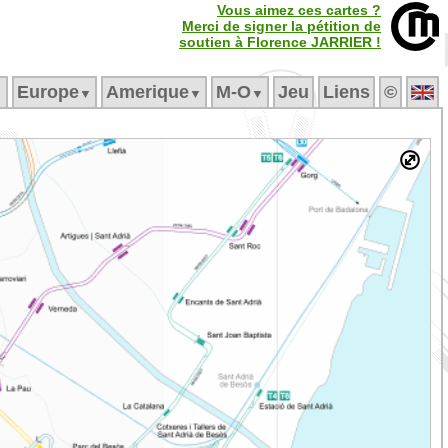
Vous aimez ces cartes ?
Merci de signer la pétition de
soutien à Florence JARRIER !
Europe
Amerique
M‑O
Jeu
Liens
©
▼
▼
▼
▼