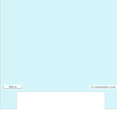
500 m
© cartometro.com
srfsdf