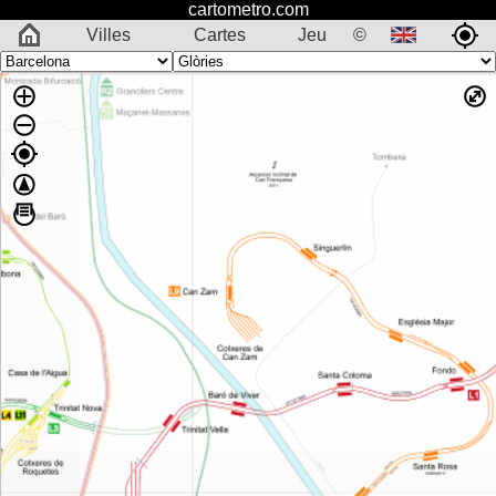
cartometro.com
Villes
Cartes
Jeu
©