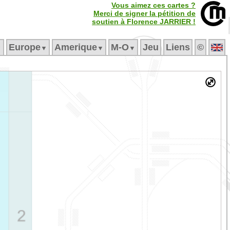
Vous aimez ces cartes ?
Merci de signer la pétition de
soutien à Florence JARRIER !
Europe
Amerique
M‑O
Jeu
Liens
©
▼
▼
▼
▼