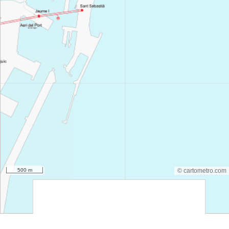
500 m
© cartometro.com
srfsdf