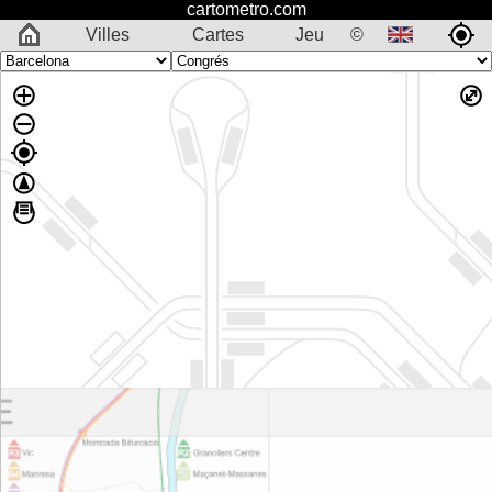
cartometro.com
Villes
Cartes
Jeu
©