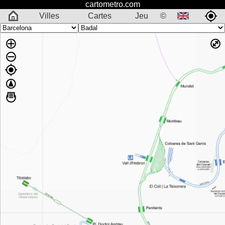
cartometro.com
Villes
Cartes
Jeu
©