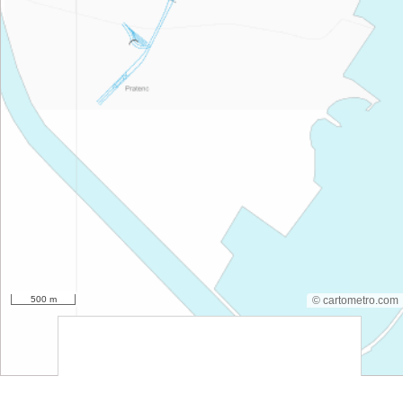
500 m
© cartometro.com
srfsdf