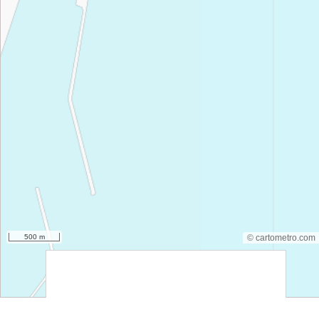
500 m
© cartometro.com
srfsdf