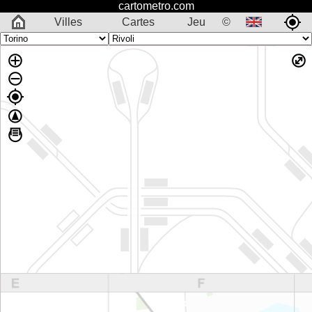
cartometro.com
Villes
Cartes
Jeu
©