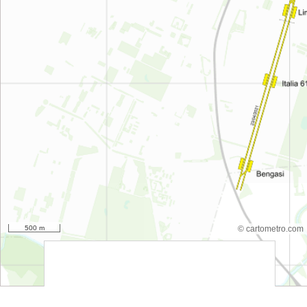
500 m
© cartometro.com
srfsdf