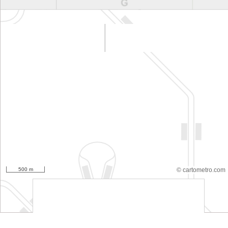
500 m
© cartometro.com
srfsdf