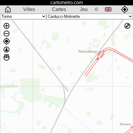
cartometro.com
Villes
Cartes
Jeu
©