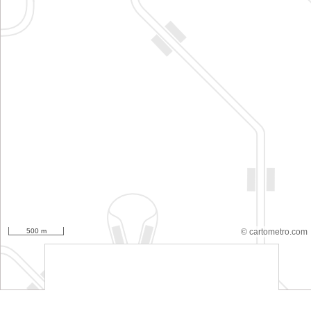
500 m
© cartometro.com
srfsdf