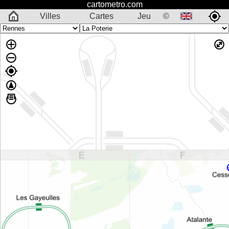
cartometro.com
Villes
Cartes
Jeu
©