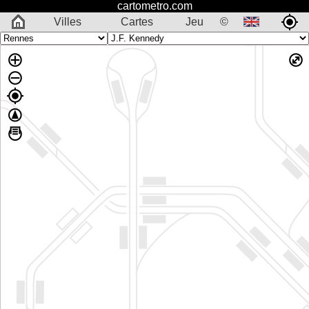
cartometro.com
Villes
Cartes
Jeu
©