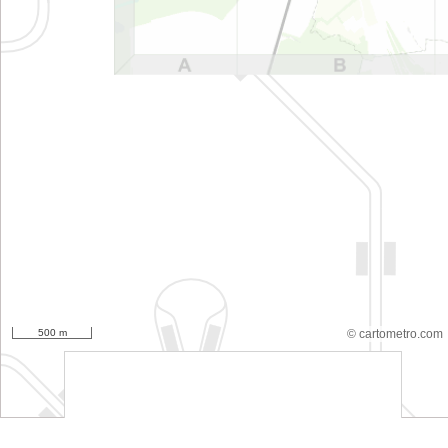
500 m
© cartometro.com
srfsdf