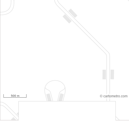
500 m
© cartometro.com
srfsdf