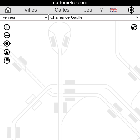
cartometro.com
Villes
Cartes
Jeu
©