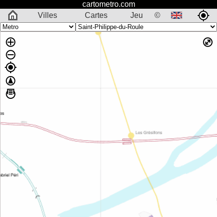
cartometro.com
Villes
Cartes
Jeu
©