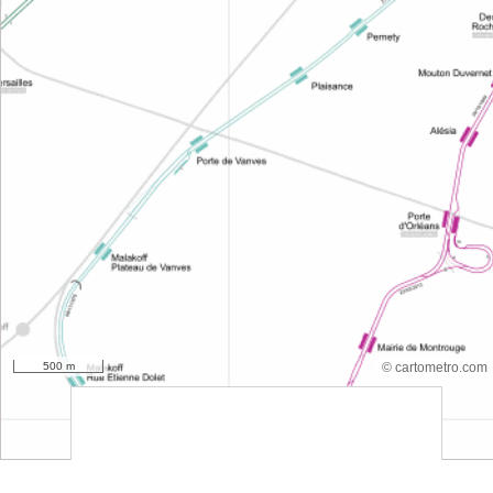
500 m
© cartometro.com
srfsdf