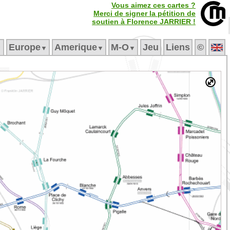
Vous aimez ces cartes ?
Merci de signer la pétition de
soutien à Florence JARRIER !
Europe
Amerique
M‑O
Jeu
Liens
©
▼
▼
▼
▼