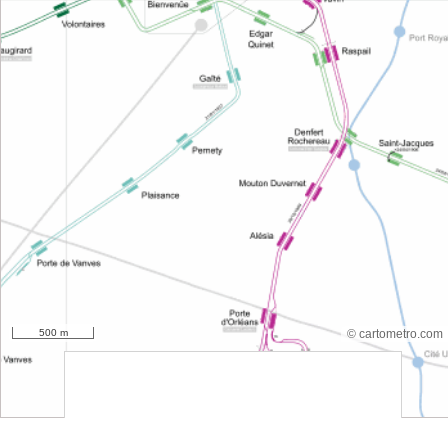
500 m
© cartometro.com
srfsdf