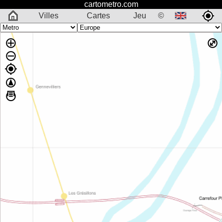
cartometro.com
Villes
Cartes
Jeu
©