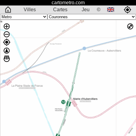
cartometro.com
Villes
Cartes
Jeu
©