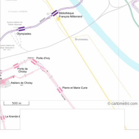
500 m
© cartometro.com
srfsdf