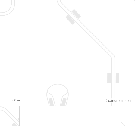
500 m
© cartometro.com
srfsdf