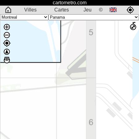
cartometro.com
Villes
Cartes
Jeu
©